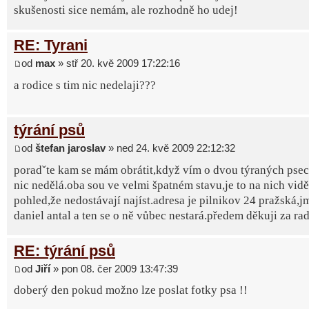
skušenosti sice nemám, ale rozhodně ho udej!
RE: Tyrani
od
max
» stř 20. kvě 2009 17:22:16
a rodice s tim nic nedelaji???
týrání psů
od
štefan jaroslav
» ned 24. kvě 2009 22:12:32
poradˇte kam se mám obrátit,když vím o dvou týraných psec
nic nedělá.oba sou ve velmi špatném stavu,je to na nich vidě
pohled,že nedostávají najíst.adresa je pilnikov 24 pražská,j
daniel antal a ten se o ně vůbec nestará.předem děkuji za rad
RE: týrání psů
od
Jiří
» pon 08. čer 2009 13:47:39
doberý den pokud možno lze poslat fotky psa !!