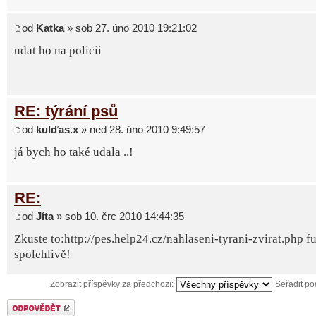
od
Katka
» sob 27. úno 2010 19:21:02
udat ho na policii
RE: týrání psů
od
kulďas.x
» ned 28. úno 2010 9:49:57
já bych ho také udala ..!
RE:
od
Jíta
» sob 10. črc 2010 14:44:35
Zkuste to:http://pes.help24.cz/nahlaseni-tyrani-zvirat.php f
spolehlivě!
Zobrazit příspěvky za předchozí:
Seřadit p
Odeslat odpověď