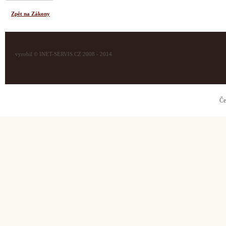
Zpět na Zákony
vyrobil © INET-SERVIS.CZ 2008 - 2014
Če