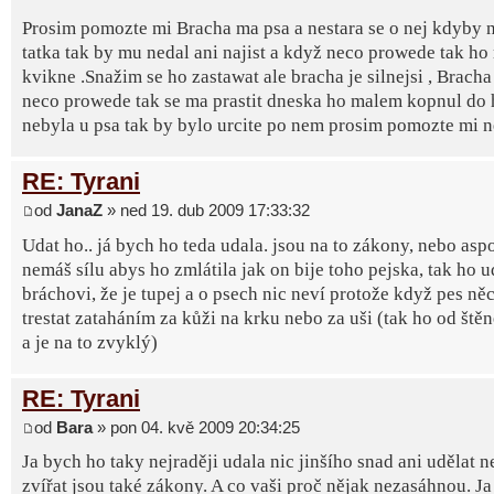
Prosim pomozte mi Bracha ma psa a nestara se o nej kdyby 
tatka tak by mu nedal ani najist a když neco prowede tak ho 
kvikne .Snažim se ho zastawat ale bracha je silnejsi , Bracha
neco prowede tak se ma prastit dneska ho malem kopnul do
nebyla u psa tak by bylo urcite po nem prosim pomozte mi n
RE: Tyrani
od
JanaZ
» ned 19. dub 2009 17:33:32
Udat ho.. já bych ho teda udala. jsou na to zákony, nebo as
nemáš sílu abys ho zmlátila jak on bije toho pejska, tak ho u
bráchovi, že je tupej a o psech nic neví protože když pes ně
trestat zataháním za kůži na krku nebo za uši (tak ho od štěn
a je na to zvyklý)
RE: Tyrani
od
Bara
» pon 04. kvě 2009 20:34:25
Ja bych ho taky nejraději udala nic jinšího snad ani udělat 
zvířat jsou také zákony. A co vaši proč nějak nezasáhnou. Ja