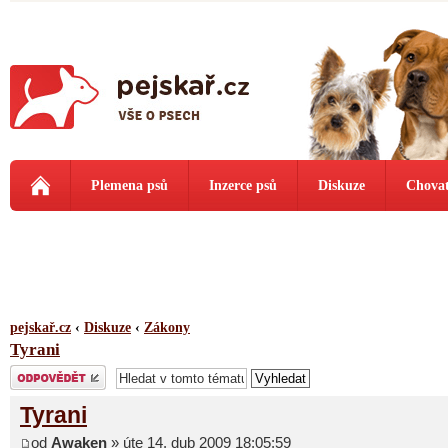
Plemena psů
Inzerce psů
Diskuze
Chovat
pejskař.cz
‹
Diskuze
‹
Zákony
Tyrani
Odeslat odpověď
Tyrani
od
Awaken
» úte 14. dub 2009 18:05:59