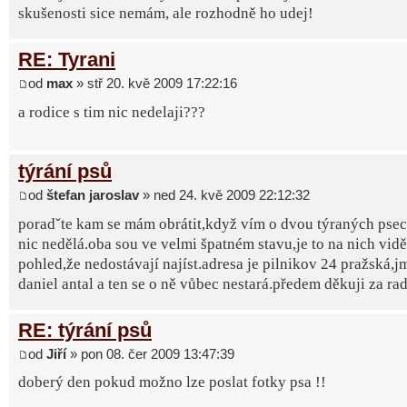
skušenosti sice nemám, ale rozhodně ho udej!
RE: Tyrani
od
max
» stř 20. kvě 2009 17:22:16
a rodice s tim nic nedelaji???
týrání psů
od
štefan jaroslav
» ned 24. kvě 2009 22:12:32
poradˇte kam se mám obrátit,když vím o dvou týraných psec
nic nedělá.oba sou ve velmi špatném stavu,je to na nich vidě
pohled,že nedostávají najíst.adresa je pilnikov 24 pražská,j
daniel antal a ten se o ně vůbec nestará.předem děkuji za rad
RE: týrání psů
od
Jiří
» pon 08. čer 2009 13:47:39
doberý den pokud možno lze poslat fotky psa !!