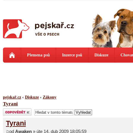
Plemena psů
Inzerce psů
Diskuze
Chovat
pejskař.cz
‹
Diskuze
‹
Zákony
Tyrani
Odeslat odpověď
Tyrani
od
Awaken
» úte 14. dub 2009 18:05:59