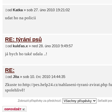
od
Katka
» sob 27. úno 2010 19:21:02
udat ho na policii
RE: týrání psů
od
kulďas.x
» ned 28. úno 2010 9:49:57
já bych ho také udala ..!
RE:
od
Jíta
» sob 10. črc 2010 14:44:35
Zkuste to:http://pes.help24.cz/nahlaseni-tyrani-zvirat.php f
spolehlivě!
Zobrazit příspěvky za předchozí:
Seřadit p
Odeslat odpověď