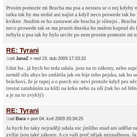
Prosim pomozte mi Bracha ma psa a nestara se o nej kdyby 
tatka tak by mu nedal ani najist a když neco prowede tak ho 
kvikne .Snažim se ho zastawat ale bracha je silnejsi , Bracha
neco prowede tak se ma prastit dneska ho malem kopnul do
nebyla u psa tak by bylo urcite po nem prosim pomozte mi n
RE: Tyrani
od
JanaZ
» ned 19. dub 2009 17:33:32
Udat ho.. já bych ho teda udala. jsou na to zákony, nebo as
nemáš sílu abys ho zmlátila jak on bije toho pejska, tak ho u
bráchovi, že je tupej a o psech nic neví protože když pes ně
trestat zataháním za kůži na krku nebo za uši (tak ho od štěn
a je na to zvyklý)
RE: Tyrani
od
Bara
» pon 04. kvě 2009 20:34:25
Ja bych ho taky nejraději udala nic jinšího snad ani udělat 
zvířat jsou také zákony. A co vaši proč nějak nezasáhnou. Ja