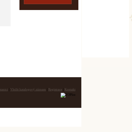
tanici
|
Vložit katalogový záznam
|
Registrace
|
Kontakt