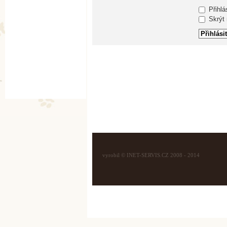
Přihlá
Skrýt m
vyrobil © INET-SERVIS.CZ 2008 - 2014