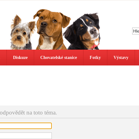
ů
Diskuze
Chovatelské stanice
Fotky
Výstavy
 odpovědět na toto téma.