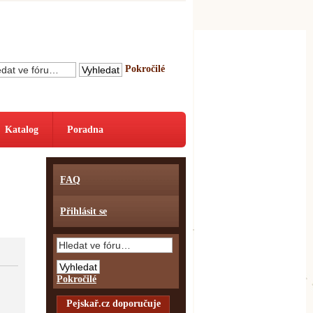
Pokročilé
Katalog
Poradna
FAQ
Přihlásit se
Pokročilé
Pejskař.cz doporučuje