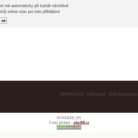
sit mě automaticky při každé návštěvě
ůj online stav pro toto přihlášení
Nahlášení chyby
|
Vložit inzerát
|
Vložit chovatelskou s
POWERED_BY
Český překlad –
phpBB.cz