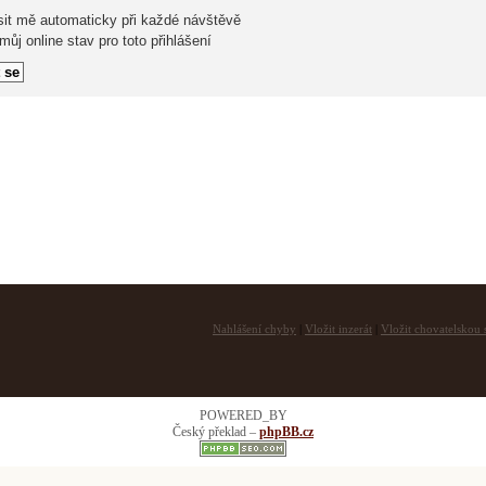
sit mě automaticky při každé návštěvě
ůj online stav pro toto přihlášení
Nahlášení chyby
|
Vložit inzerát
|
Vložit chovatelskou s
POWERED_BY
Český překlad –
phpBB.cz