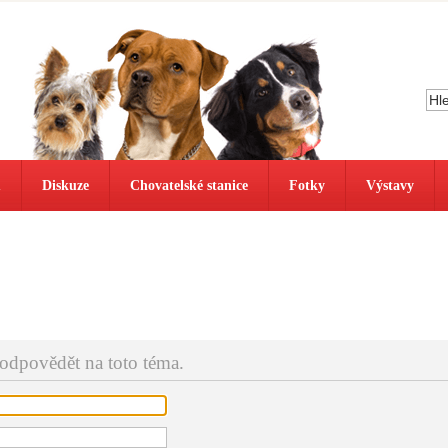
ů
Diskuze
Chovatelské stanice
Fotky
Výstavy
 odpovědět na toto téma.