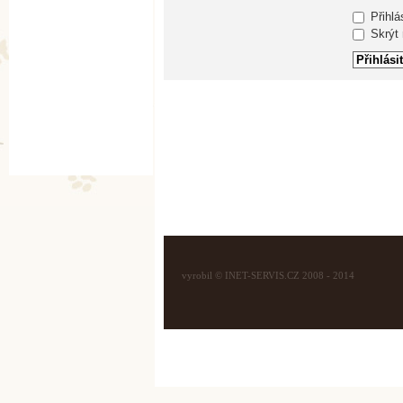
Přihlá
Skrýt m
vyrobil © INET-SERVIS.CZ 2008 - 2014