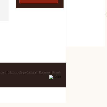
tanici
|
Vložit katalogový záznam
|
Registrace
|
Kontakt