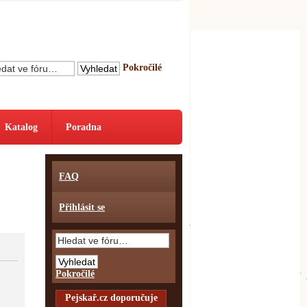
Pokročilé
Katalog
Poradna
FAQ
Přihlásit se
Pokročilé
Pejskař.cz doporučuje