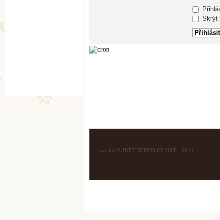
Přihlá
Skrýt m
vyrobil © INET-SERVIS.CZ 2008 - 2014