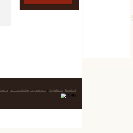
tanici
|
Vložit katalogový záznam
|
Registrace
|
Kontakt