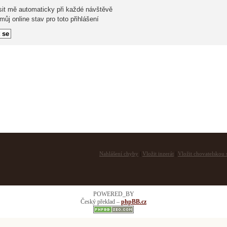
sit mě automaticky při každé návštěvě
ůj online stav pro toto přihlášení
Nahlášení chyby
|
Vložit inzerát
|
Vložit chovatelskou s
POWERED_BY
Český překlad –
phpBB.cz