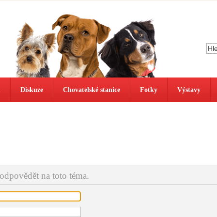
ů
Diskuze
Chovatelské stanice
Fotky
Výstavy
 odpovědět na toto téma.