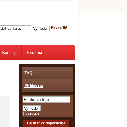
Pokročilé
Katalog
Poradna
FAQ
Přihlásit se
Pokročilé
Pejskař.cz doporučuje