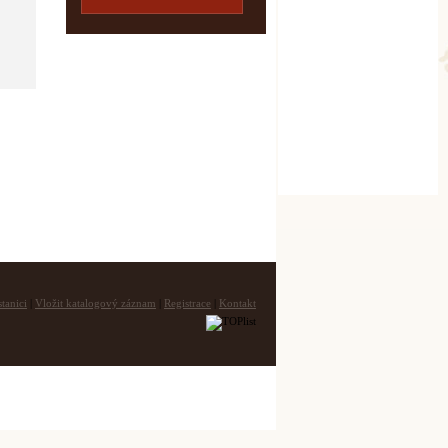
tanici
|
Vložit katalogový záznam
|
Registrace
|
Kontakt