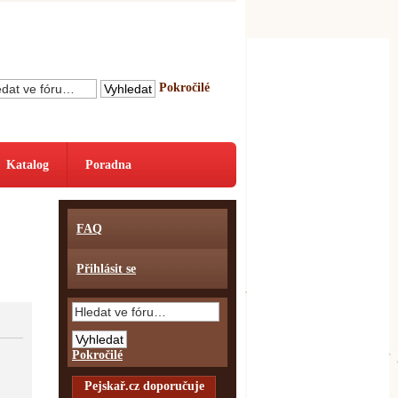
Pokročilé
Katalog
Poradna
FAQ
Přihlásit se
Pokročilé
Pejskař.cz doporučuje