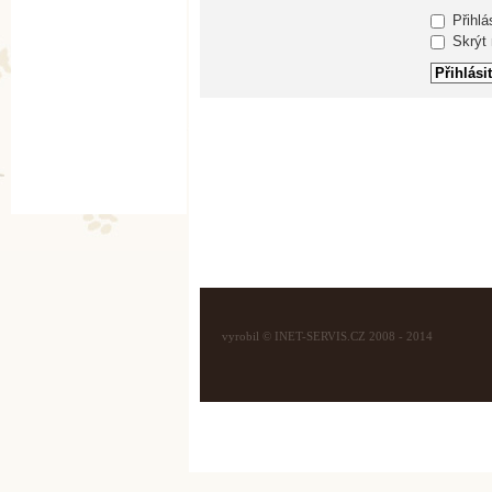
Přihlá
Skrýt m
vyrobil © INET-SERVIS.CZ 2008 - 2014