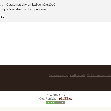
sit mě automaticky při každé návštěvě
ůj online stav pro toto přihlášení
Nahlášení chyby
|
Vložit inzerát
|
Vložit chovatelskou s
POWERED_BY
Český překlad –
phpBB.cz