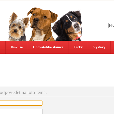
ů
Diskuze
Chovatelské stanice
Fotky
Výstavy
 odpovědět na toto téma.