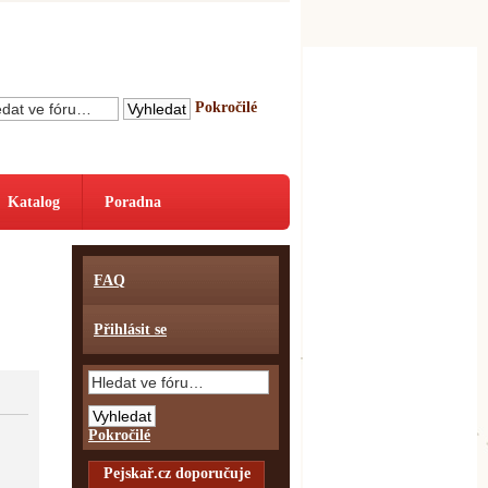
Pokročilé
Katalog
Poradna
FAQ
Přihlásit se
Pokročilé
Pejskař.cz doporučuje