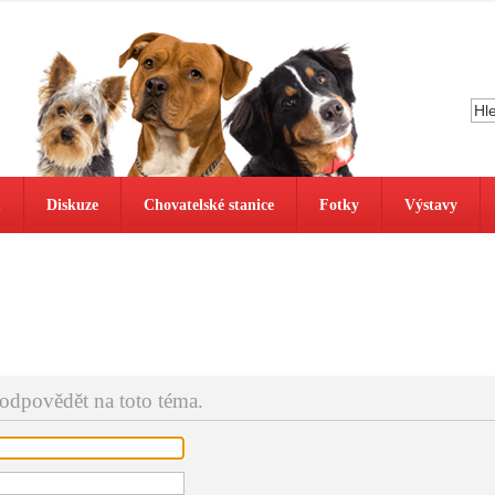
ů
Diskuze
Chovatelské stanice
Fotky
Výstavy
 odpovědět na toto téma.