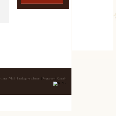
tanici
|
Vložit katalogový záznam
|
Registrace
|
Kontakt