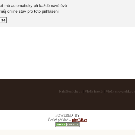
sit mě automaticky při každé návštěvě
ůj online stav pro toto přihlášení
Nahlášení chyby
|
Vložit inzerát
|
Vložit chovatelskou s
POWERED_BY
Český překlad –
phpBB.cz