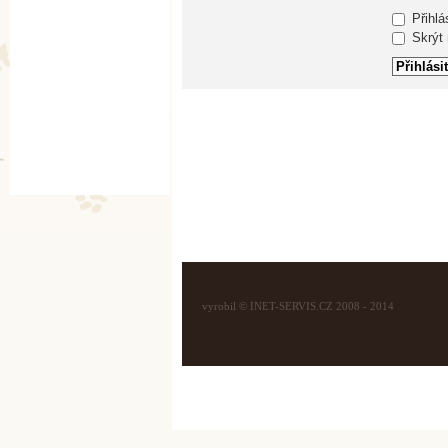
Přihlá
Skrýt m
vyrobil © INET-SERVIS.CZ 2008 - 2014