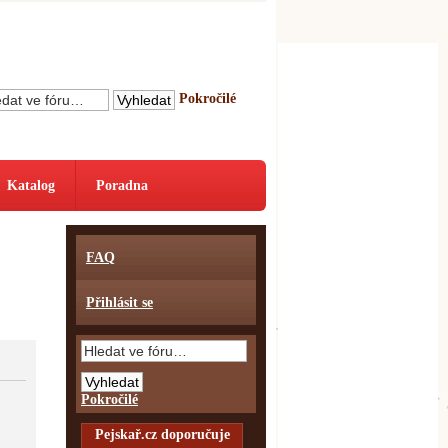
Pokročilé
Katalog
Poradna
FAQ
Přihlásit se
Pokročilé
Pejskař.cz doporučuje