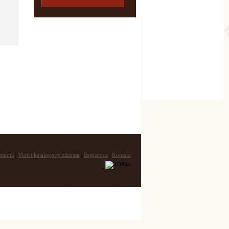
tanici
|
Vložit katalogový záznam
|
Registrace
|
Kontakt