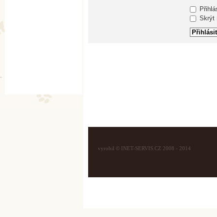
Přihlá
Skrýt m
vyrobil © INET-SERVIS.CZ 2008 - 2014