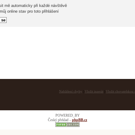
sit mě automaticky při každé návštěvě
ůj online stav pro toto přihlášení
Nahlášení chyby
|
Vložit inzerát
|
Vložit chovatelskou s
POWERED_BY
Český překlad –
phpBB.cz