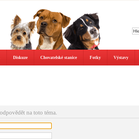
ů
Diskuze
Chovatelské stanice
Fotky
Výstavy
 odpovědět na toto téma.