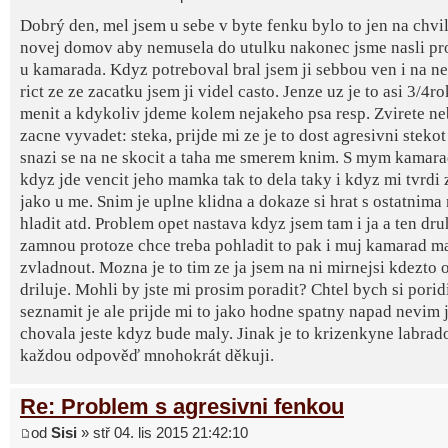
Dobrý den, mel jsem u sebe v byte fenku bylo to jen na chvil
novej domov aby nemusela do utulku nakonec jsme nasli p
u kamarada. Kdyz potreboval bral jsem ji sebbou ven i na ne
rict ze ze zacatku jsem ji videl casto. Jenze uz je to asi 3/4r
menit a kdykoliv jdeme kolem nejakeho psa resp. Zvirete ne
zacne vyvadet: steka, prijde mi ze je to dost agresivni stekot 
snazi se na ne skocit a taha me smerem knim. S mym kamara
kdyz jde vencit jeho mamka tak to dela taky i kdyz mi tvrdi
jako u me. Snim je uplne klidna a dokaze si hrat s ostatnima
hladit atd. Problem opet nastava kdyz jsem tam i ja a ten dru
zamnou protoze chce treba pohladit to pak i muj kamarad ma
zvladnout. Mozna je to tim ze ja jsem na ni mirnejsi kdezto 
driluje. Mohli by jste mi prosim poradit? Chtel bych si porid
seznamit je ale prijde mi to jako hodne spatny napad nevim 
chovala jeste kdyz bude maly. Jinak je to krizenkyne labrado
každou odpověď mnohokrát děkuji.
Re: Problem s agresivni fenkou
od
Sisi
» stř 04. lis 2015 21:42:10