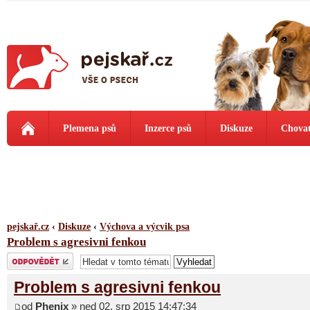
Plemena psů
Inzerce psů
Diskuze
Chovat
pejskař.cz
‹
Diskuze
‹
Výchova a výcvik psa
Problem s agresivni fenkou
Odeslat odpověď
Problem s agresivni fenkou
od
Phenix
» ned 02. srp 2015 14:47:34