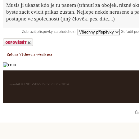
Musis ji ukazat kdo je tu panem (trhnutí za obojek, rázné okr
byste zacit cvicit prikaz zustan. Nejlepe nekde nerusene a p
postupne ve spolecnosti (jiný člověk, pes, dite,...)
Zobrazit příspěvky za předchozí:
Seřadit p
Odeslat odpověď
Zpět na Výchova a výcvik psa
vyrobil © INET-SERVIS.CZ 2008 - 2014
Če