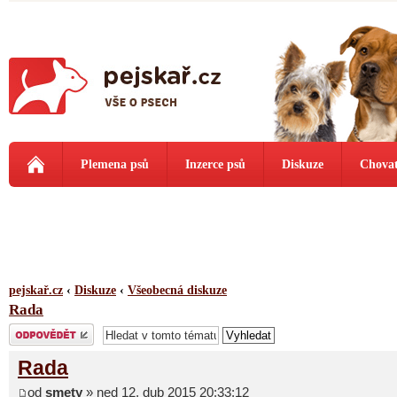
Plemena psů
Inzerce psů
Diskuze
Chovat
pejskař.cz
‹
Diskuze
‹
Všeobecná diskuze
Rada
Odeslat odpověď
Rada
od
smety
» ned 12. dub 2015 20:33:12