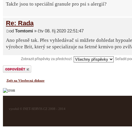
Takže jsou to speciální granule pro psi s alergií?
Re: Rada
od
Tomtomi
» čtv 08. říj 2020 22:51:47
Ano přesně tak. Přes vyhledávač si můžete dohledat hypoale
výrobce Brit, který se specializuje na šetrné krmivo pro zvíř
Zobrazit příspěvky za předchozí:
Seřadit p
Odeslat odpověď
Zpět na Všeobecná diskuze
vyrobil © INET-SERVIS.CZ 2008 - 2014