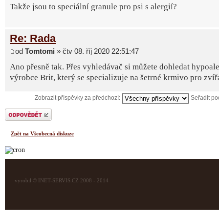
Takže jsou to speciální granule pro psi s alergií?
Re: Rada
od
Tomtomi
» čtv 08. říj 2020 22:51:47
Ano přesně tak. Přes vyhledávač si můžete dohledat hypoale
výrobce Brit, který se specializuje na šetrné krmivo pro zvíř
Zobrazit příspěvky za předchozí:
Seřadit p
Odeslat odpověď
Zpět na Všeobecná diskuze
vyrobil © INET-SERVIS.CZ 2008 - 2014