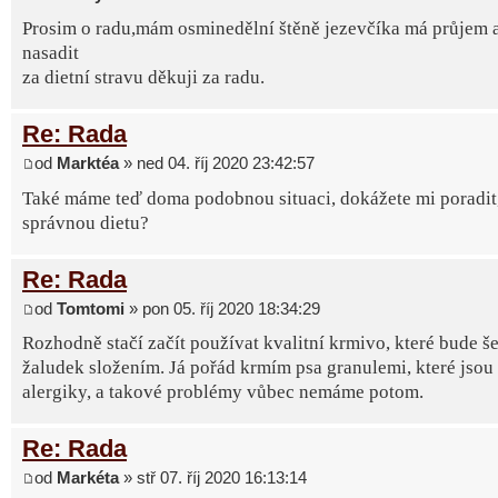
Prosim o radu,mám osminedělní štěně jezevčíka má průjem 
nasadit
za dietní stravu děkuji za radu.
Re: Rada
od
Marktéa
» ned 04. říj 2020 23:42:57
Také máme teď doma podobnou situaci, dokážete mi poradit, 
správnou dietu?
Re: Rada
od
Tomtomi
» pon 05. říj 2020 18:34:29
Rozhodně stačí začít používat kvalitní krmivo, které bude še
žaludek složením. Já pořád krmím psa granulemi, které jsou
alergiky, a takové problémy vůbec nemáme potom.
Re: Rada
od
Markéta
» stř 07. říj 2020 16:13:14