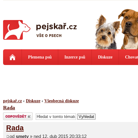
Plemena psů
Inzerce psů
Diskuze
Chovat
pejskař.cz
‹
Diskuze
‹
Všeobecná diskuze
Rada
Odeslat odpověď
Rada
od
smety
» ned 12. dub 2015 20:33:12