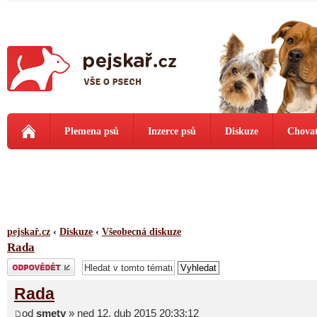
Plemena psů
Inzerce psů
Diskuze
Chovat
pejskař.cz
‹
Diskuze
‹
Všeobecná diskuze
Rada
Odeslat odpověď
Rada
od
smety
» ned 12. dub 2015 20:33:12