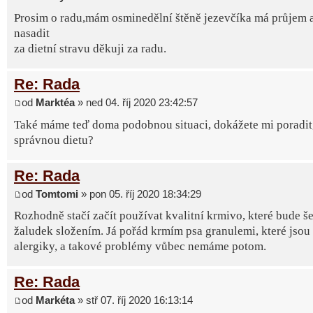
Prosim o radu,mám osminedělní štěně jezevčíka má průjem 
nasadit
za dietní stravu děkuji za radu.
Re: Rada
od
Marktéa
» ned 04. říj 2020 23:42:57
Také máme teď doma podobnou situaci, dokážete mi poradit, 
správnou dietu?
Re: Rada
od
Tomtomi
» pon 05. říj 2020 18:34:29
Rozhodně stačí začít používat kvalitní krmivo, které bude še
žaludek složením. Já pořád krmím psa granulemi, které jsou
alergiky, a takové problémy vůbec nemáme potom.
Re: Rada
od
Markéta
» stř 07. říj 2020 16:13:14