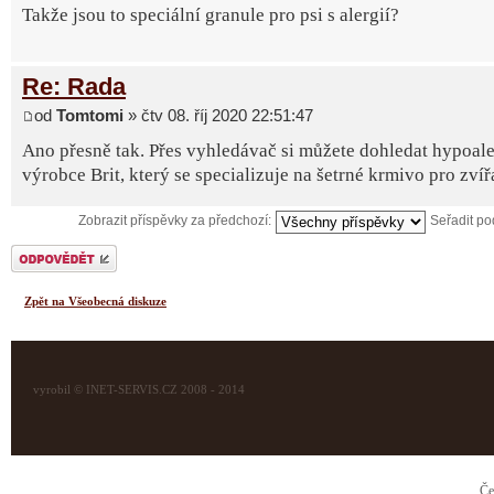
Takže jsou to speciální granule pro psi s alergií?
Re: Rada
od
Tomtomi
» čtv 08. říj 2020 22:51:47
Ano přesně tak. Přes vyhledávač si můžete dohledat hypoale
výrobce Brit, který se specializuje na šetrné krmivo pro zvíř
Zobrazit příspěvky za předchozí:
Seřadit p
Odeslat odpověď
Zpět na Všeobecná diskuze
vyrobil © INET-SERVIS.CZ 2008 - 2014
Če