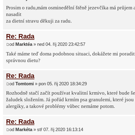
Prosim o radu,mám osminedělní štěně jezevčíka má průjem 
nasadit
za dietní stravu děkuji za radu.
Re: Rada
od
Marktéa
» ned 04. říj 2020 23:42:57
Také máme teď doma podobnou situaci, dokážete mi poradit, 
správnou dietu?
Re: Rada
od
Tomtomi
» pon 05. říj 2020 18:34:29
Rozhodně stačí začít používat kvalitní krmivo, které bude še
žaludek složením. Já pořád krmím psa granulemi, které jsou
alergiky, a takové problémy vůbec nemáme potom.
Re: Rada
od
Markéta
» stř 07. říj 2020 16:13:14