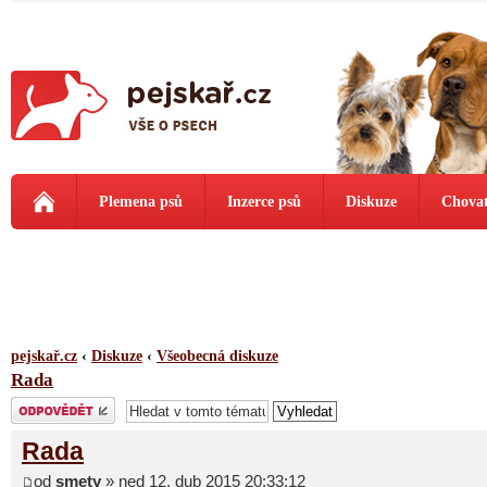
Plemena psů
Inzerce psů
Diskuze
Chovat
pejskař.cz
‹
Diskuze
‹
Všeobecná diskuze
Rada
Odeslat odpověď
Rada
od
smety
» ned 12. dub 2015 20:33:12