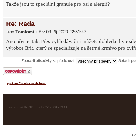
Takže jsou to speciální granule pro psi s alergií?
Re: Rada
od
Tomtomi
» čtv 08. říj 2020 22:51:47
Ano přesně tak. Přes vyhledávač si můžete dohledat hypoale
výrobce Brit, který se specializuje na šetrné krmivo pro zvíř
Zobrazit příspěvky za předchozí:
Seřadit p
Odeslat odpověď
Zpět na Všeobecná diskuze
vyrobil © INET-SERVIS.CZ 2008 - 2014
Če