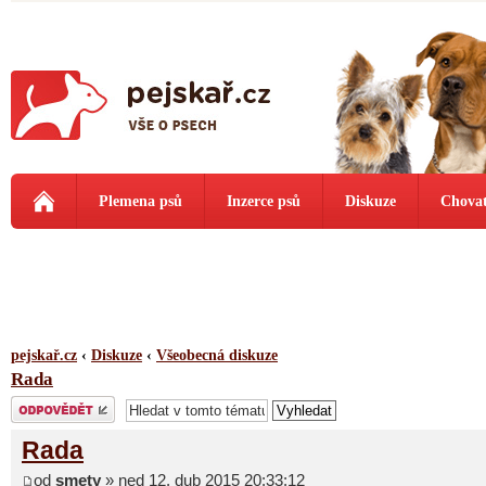
Plemena psů
Inzerce psů
Diskuze
Chovat
pejskař.cz
‹
Diskuze
‹
Všeobecná diskuze
Rada
Odeslat odpověď
Rada
od
smety
» ned 12. dub 2015 20:33:12