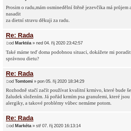
Prosim o radu,mám osminedělní štěně jezevčíka má průjem 
nasadit
za dietní stravu děkuji za radu.
Re: Rada
od
Marktéa
» ned 04. říj 2020 23:42:57
Také máme teď doma podobnou situaci, dokážete mi poradit, 
správnou dietu?
Re: Rada
od
Tomtomi
» pon 05. říj 2020 18:34:29
Rozhodně stačí začít používat kvalitní krmivo, které bude še
žaludek složením. Já pořád krmím psa granulemi, které jsou
alergiky, a takové problémy vůbec nemáme potom.
Re: Rada
od
Markéta
» stř 07. říj 2020 16:13:14