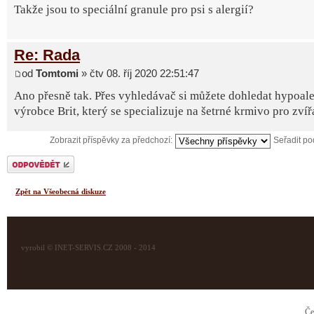
Takže jsou to speciální granule pro psi s alergií?
Re: Rada
od
Tomtomi
» čtv 08. říj 2020 22:51:47
Ano přesně tak. Přes vyhledávač si můžete dohledat hypoale
výrobce Brit, který se specializuje na šetrné krmivo pro zvíř
Zobrazit příspěvky za předchozí:
Seřadit p
Odeslat odpověď
Zpět na Všeobecná diskuze
vyrobil © INET-SERVIS.CZ 2008 - 2014
Če