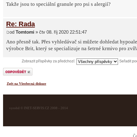
Takže jsou to speciální granule pro psi s alergií?
Re: Rada
od
Tomtomi
» čtv 08. říj 2020 22:51:47
Ano přesně tak. Přes vyhledávač si můžete dohledat hypoale
výrobce Brit, který se specializuje na šetrné krmivo pro zvíř
Zobrazit příspěvky za předchozí:
Seřadit p
Odeslat odpověď
Zpět na Všeobecná diskuze
vyrobil © INET-SERVIS.CZ 2008 - 2014
Če