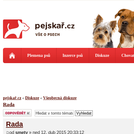
Plemena psů
Inzerce psů
Diskuze
Chovat
pejskař.cz
‹
Diskuze
‹
Všeobecná diskuze
Rada
Odeslat odpověď
Rada
od
smety
» ned 12. dub 2015 20:33:12