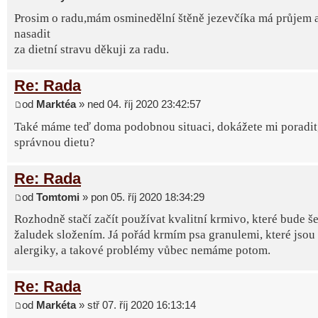
Prosim o radu,mám osminedělní štěně jezevčíka má průjem 
nasadit
za dietní stravu děkuji za radu.
Re: Rada
od
Marktéa
» ned 04. říj 2020 23:42:57
Také máme teď doma podobnou situaci, dokážete mi poradit, 
správnou dietu?
Re: Rada
od
Tomtomi
» pon 05. říj 2020 18:34:29
Rozhodně stačí začít používat kvalitní krmivo, které bude še
žaludek složením. Já pořád krmím psa granulemi, které jsou
alergiky, a takové problémy vůbec nemáme potom.
Re: Rada
od
Markéta
» stř 07. říj 2020 16:13:14