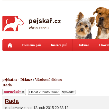
Plemena psů
Inzerce psů
Diskuze
Chovat
pejskař.cz
‹
Diskuze
‹
Všeobecná diskuze
Rada
Odeslat odpověď
Rada
od
smety
» ned 12. dub 2015 20:33:12