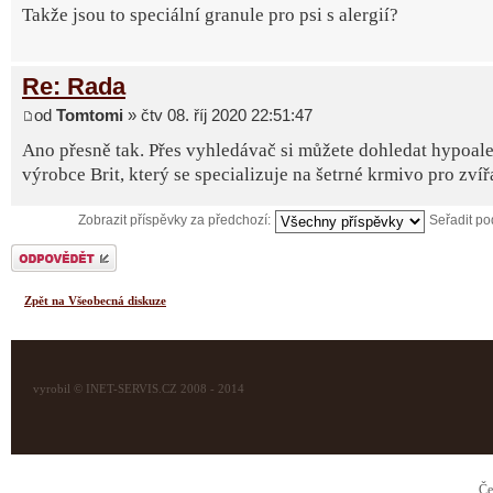
Takže jsou to speciální granule pro psi s alergií?
Re: Rada
od
Tomtomi
» čtv 08. říj 2020 22:51:47
Ano přesně tak. Přes vyhledávač si můžete dohledat hypoale
výrobce Brit, který se specializuje na šetrné krmivo pro zvíř
Zobrazit příspěvky za předchozí:
Seřadit p
Odeslat odpověď
Zpět na Všeobecná diskuze
vyrobil © INET-SERVIS.CZ 2008 - 2014
Če