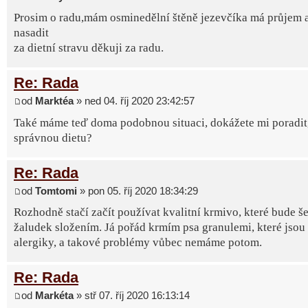
Prosim o radu,mám osminedělní štěně jezevčíka má průjem 
nasadit
za dietní stravu děkuji za radu.
Re: Rada
od
Marktéa
» ned 04. říj 2020 23:42:57
Také máme teď doma podobnou situaci, dokážete mi poradit, 
správnou dietu?
Re: Rada
od
Tomtomi
» pon 05. říj 2020 18:34:29
Rozhodně stačí začít používat kvalitní krmivo, které bude še
žaludek složením. Já pořád krmím psa granulemi, které jsou
alergiky, a takové problémy vůbec nemáme potom.
Re: Rada
od
Markéta
» stř 07. říj 2020 16:13:14