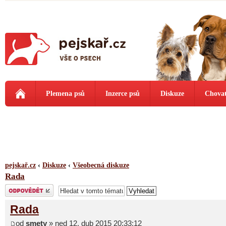
Plemena psů
Inzerce psů
Diskuze
Chovat
pejskař.cz
‹
Diskuze
‹
Všeobecná diskuze
Rada
Odeslat odpověď
Rada
od
smety
» ned 12. dub 2015 20:33:12