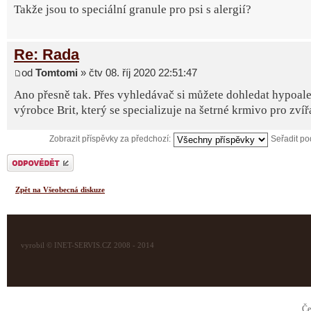
Takže jsou to speciální granule pro psi s alergií?
Re: Rada
od
Tomtomi
» čtv 08. říj 2020 22:51:47
Ano přesně tak. Přes vyhledávač si můžete dohledat hypoale
výrobce Brit, který se specializuje na šetrné krmivo pro zvíř
Zobrazit příspěvky za předchozí:
Seřadit p
Odeslat odpověď
Zpět na Všeobecná diskuze
vyrobil © INET-SERVIS.CZ 2008 - 2014
Če