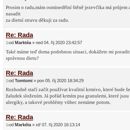
Prosim o radu,mám osminedělní štěně jezevčíka má průjem 
nasadit
za dietní stravu děkuji za radu.
Re: Rada
od
Marktéa
» ned 04. říj 2020 23:42:57
Také máme teď doma podobnou situaci, dokážete mi poradit, 
správnou dietu?
Re: Rada
od
Tomtomi
» pon 05. říj 2020 18:34:29
Rozhodně stačí začít používat kvalitní krmivo, které bude še
žaludek složením. Já pořád krmím psa granulemi, které jsou
alergiky, a takové problémy vůbec nemáme potom.
Re: Rada
od
Markéta
» stř 07. říj 2020 16:13:14