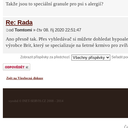
Takže jsou to speciální granule pro psi s alergií?
Re: Rada
od
Tomtomi
» čtv 08. říj 2020 22:51:47
Ano přesně tak. Přes vyhledávač si můžete dohledat hypoale
výrobce Brit, který se specializuje na šetrné krmivo pro zvíř
Zobrazit příspěvky za předchozí:
Seřadit p
Odeslat odpověď
Zpět na Všeobecná diskuze
vyrobil © INET-SERVIS.CZ 2008 - 2014
Če