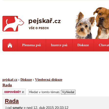
Plemena psů
Inzerce psů
Diskuze
Chovat
pejskař.cz
‹
Diskuze
‹
Všeobecná diskuze
Rada
Odeslat odpověď
Rada
od
smety
» ned 12. dub 2015 20:33:12