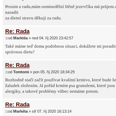
Prosim o radu,mám osminedělní štěně jezevčíka má průjem 
nasadit
za dietní stravu děkuji za radu.
Re: Rada
od
Marktéa
» ned 04. říj 2020 23:42:57
Také máme teď doma podobnou situaci, dokážete mi poradit, 
správnou dietu?
Re: Rada
od
Tomtomi
» pon 05. říj 2020 18:34:29
Rozhodně stačí začít používat kvalitní krmivo, které bude še
žaludek složením. Já pořád krmím psa granulemi, které jsou
alergiky, a takové problémy vůbec nemáme potom.
Re: Rada
od
Markéta
» stř 07. říj 2020 16:13:14