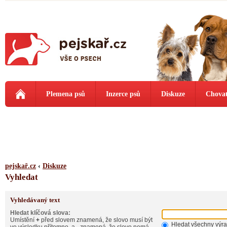
Plemena psů
Inzerce psů
Diskuze
Chovat
pejskař.cz
‹
Diskuze
Vyhledat
Vyhledávaný text
Hledat klíčová slova:
Umístění
+
před slovem znamená, že slovo musí být
Hledat všechny výr