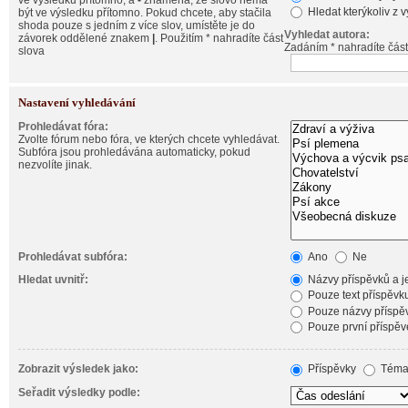
ve výsledku přítomno, a
-
znamená, že slovo nemá
Hledat kterýkoliv z 
být ve výsledku přítomno. Pokud chcete, aby stačila
shoda pouze s jedním z více slov, umístěte je do
Vyhledat autora:
závorek oddělené znakem
|
. Použitím * nahradíte část
Zadáním * nahradíte část
slova
Nastavení vyhledávání
Prohledávat fóra:
Zvolte fórum nebo fóra, ve kterých chcete vyhledávat.
Subfóra jsou prohledávána automaticky, pokud
nezvolíte jinak.
Prohledávat subfóra:
Ano
Ne
Hledat uvnitř:
Názvy příspěvků a je
Pouze text příspěvk
Pouze názvy příspě
Pouze první příspěv
Zobrazit výsledek jako:
Příspěvky
Téma
Seřadit výsledky podle: