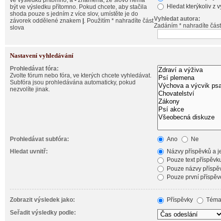
ve výsledku přítomno, a
-
znamená, že slovo nemá
Hledat kterýkoliv z 
být ve výsledku přítomno. Pokud chcete, aby stačila
shoda pouze s jedním z více slov, umístěte je do
Vyhledat autora:
závorek oddělené znakem
|
. Použitím * nahradíte část
Zadáním * nahradíte část
slova
Nastavení vyhledávání
Prohledávat fóra:
Zvolte fórum nebo fóra, ve kterých chcete vyhledávat.
Subfóra jsou prohledávána automaticky, pokud
nezvolíte jinak.
Prohledávat subfóra:
Ano
Ne
Hledat uvnitř:
Názvy příspěvků a je
Pouze text příspěvk
Pouze názvy příspě
Pouze první příspěv
Zobrazit výsledek jako:
Příspěvky
Téma
Seřadit výsledky podle: