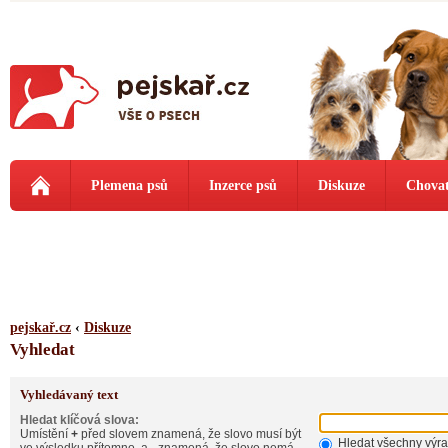
Plemena psů
Inzerce psů
Diskuze
Chovat
pejskař.cz
‹
Diskuze
Vyhledat
Vyhledávaný text
Hledat klíčová slova:
Umístění
+
před slovem znamená, že slovo musí být
Hledat všechny výr