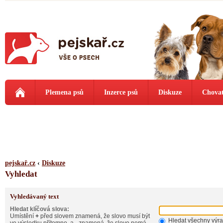
Plemena psů
Inzerce psů
Diskuze
Chovat
pejskař.cz
‹
Diskuze
Vyhledat
Vyhledávaný text
Hledat klíčová slova:
Umístění
+
před slovem znamená, že slovo musí být
Hledat všechny výr