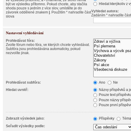
ve výsledku přítomno, a
-
znamená, že slovo nemá
Hledat kterýkoliv z 
být ve výsledku přítomno. Pokud chcete, aby stačila
shoda pouze s jedním z více slov, umístěte je do
Vyhledat autora:
závorek oddělené znakem
|
. Použitím * nahradíte část
Zadáním * nahradíte část
slova
Nastavení vyhledávání
Prohledávat fóra:
Zvolte fórum nebo fóra, ve kterých chcete vyhledávat.
Subfóra jsou prohledávána automaticky, pokud
nezvolíte jinak.
Prohledávat subfóra:
Ano
Ne
Hledat uvnitř:
Názvy příspěvků a je
Pouze text příspěvk
Pouze názvy příspě
Pouze první příspěv
Zobrazit výsledek jako:
Příspěvky
Téma
Seřadit výsledky podle: