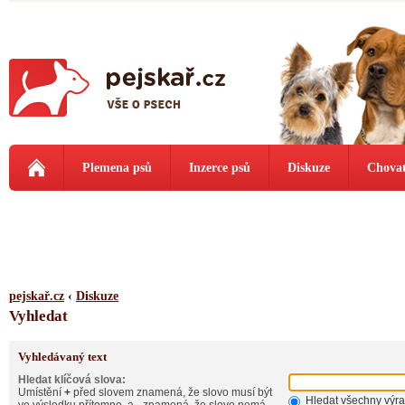
Plemena psů
Inzerce psů
Diskuze
Chovat
pejskař.cz
‹
Diskuze
Vyhledat
Vyhledávaný text
Hledat klíčová slova:
Umístění
+
před slovem znamená, že slovo musí být
Hledat všechny výr