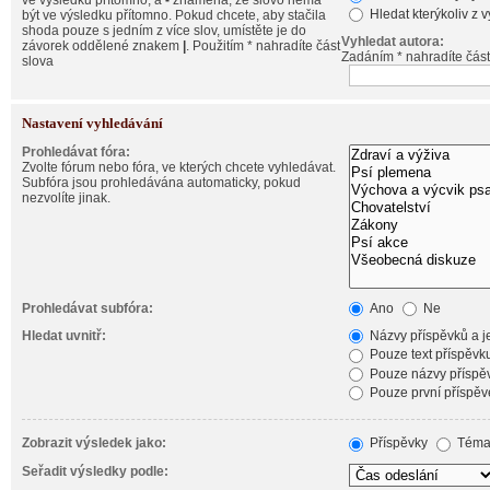
ve výsledku přítomno, a
-
znamená, že slovo nemá
Hledat kterýkoliv z 
být ve výsledku přítomno. Pokud chcete, aby stačila
shoda pouze s jedním z více slov, umístěte je do
Vyhledat autora:
závorek oddělené znakem
|
. Použitím * nahradíte část
Zadáním * nahradíte část
slova
Nastavení vyhledávání
Prohledávat fóra:
Zvolte fórum nebo fóra, ve kterých chcete vyhledávat.
Subfóra jsou prohledávána automaticky, pokud
nezvolíte jinak.
Prohledávat subfóra:
Ano
Ne
Hledat uvnitř:
Názvy příspěvků a je
Pouze text příspěvk
Pouze názvy příspě
Pouze první příspěv
Zobrazit výsledek jako:
Příspěvky
Téma
Seřadit výsledky podle: