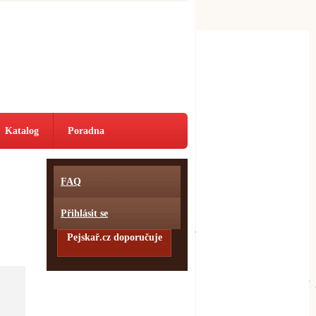
Katalog
Poradna
FAQ
Přihlásit se
Pejskař.cz doporučuje