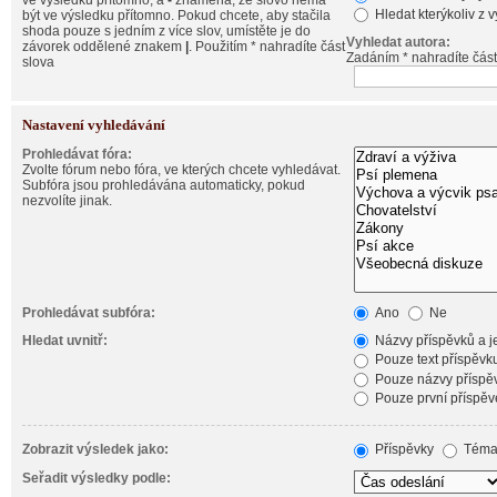
ve výsledku přítomno, a
-
znamená, že slovo nemá
Hledat kterýkoliv z 
být ve výsledku přítomno. Pokud chcete, aby stačila
shoda pouze s jedním z více slov, umístěte je do
Vyhledat autora:
závorek oddělené znakem
|
. Použitím * nahradíte část
Zadáním * nahradíte část
slova
Nastavení vyhledávání
Prohledávat fóra:
Zvolte fórum nebo fóra, ve kterých chcete vyhledávat.
Subfóra jsou prohledávána automaticky, pokud
nezvolíte jinak.
Prohledávat subfóra:
Ano
Ne
Hledat uvnitř:
Názvy příspěvků a je
Pouze text příspěvk
Pouze názvy příspě
Pouze první příspěv
Zobrazit výsledek jako:
Příspěvky
Téma
Seřadit výsledky podle: