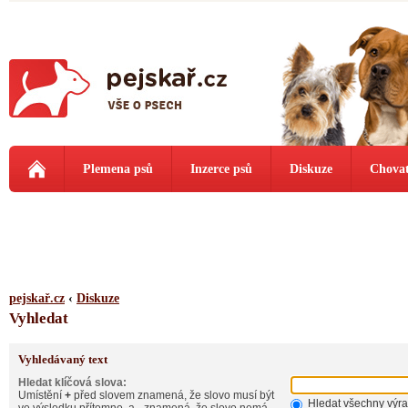
Plemena psů
Inzerce psů
Diskuze
Chovat
pejskař.cz
‹
Diskuze
Vyhledat
Vyhledávaný text
Hledat klíčová slova:
Umístění
+
před slovem znamená, že slovo musí být
Hledat všechny výr