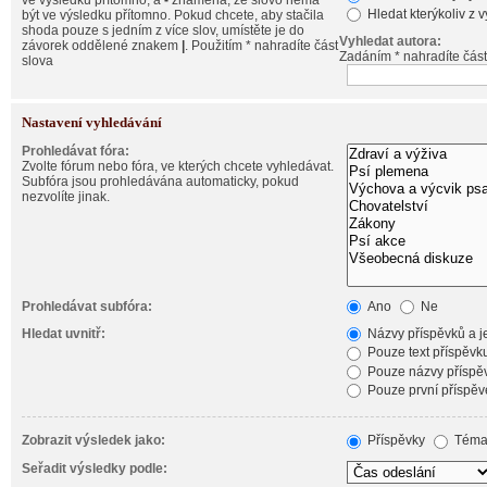
ve výsledku přítomno, a
-
znamená, že slovo nemá
Hledat kterýkoliv z 
být ve výsledku přítomno. Pokud chcete, aby stačila
shoda pouze s jedním z více slov, umístěte je do
Vyhledat autora:
závorek oddělené znakem
|
. Použitím * nahradíte část
Zadáním * nahradíte část
slova
Nastavení vyhledávání
Prohledávat fóra:
Zvolte fórum nebo fóra, ve kterých chcete vyhledávat.
Subfóra jsou prohledávána automaticky, pokud
nezvolíte jinak.
Prohledávat subfóra:
Ano
Ne
Hledat uvnitř:
Názvy příspěvků a je
Pouze text příspěvk
Pouze názvy příspě
Pouze první příspěv
Zobrazit výsledek jako:
Příspěvky
Téma
Seřadit výsledky podle: