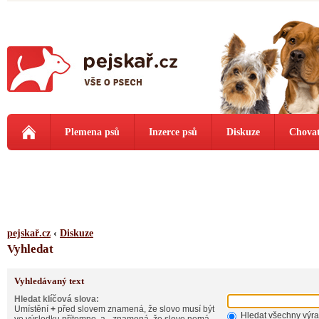
Plemena psů
Inzerce psů
Diskuze
Chovat
pejskař.cz
‹
Diskuze
Vyhledat
Vyhledávaný text
Hledat klíčová slova:
Umístění
+
před slovem znamená, že slovo musí být
Hledat všechny výr