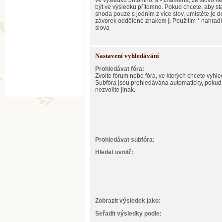
ve výsledku přítomno, a
-
znamená, že slovo n
být ve výsledku přítomno. Pokud chcete, aby st
shoda pouze s jedním z více slov, umístěte je d
závorek oddělené znakem
|
. Použitím * nahradí
slova
Nastavení vyhledávání
Prohledávat fóra:
Zvolte fórum nebo fóra, ve kterých chcete vyhle
Subfóra jsou prohledávána automaticky, pokud
nezvolíte jinak.
Prohledávat subfóra:
Hledat uvnitř:
Zobrazit výsledek jako:
Seřadit výsledky podle: