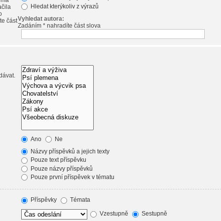
emá
Hledat kterýkoliv z výrazů
ačila
o
Vyhledat autora:
te část
Zadáním * nahradíte část slova
dávat.
Ano
Ne
Názvy příspěvků a jejich texty
Pouze text příspěvku
Pouze názvy příspěvků
Pouze první příspěvek v tématu
Příspěvky
Témata
Vzestupně
Sestupně