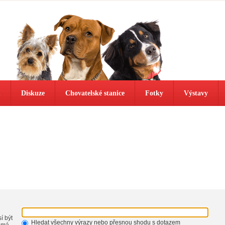
ů
Diskuze
Chovatelské stanice
Fotky
Výstavy
í být
Hledat všechny výrazy nebo přesnou shodu s dotazem