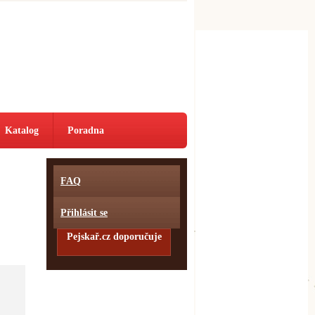
Katalog
Poradna
FAQ
Přihlásit se
Pejskař.cz doporučuje