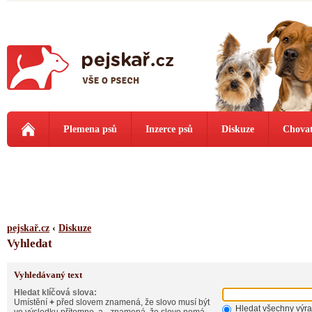
Plemena psů
Inzerce psů
Diskuze
Chovat
pejskař.cz
‹
Diskuze
Vyhledat
Vyhledávaný text
Hledat klíčová slova:
Umístění
+
před slovem znamená, že slovo musí být
Hledat všechny výr