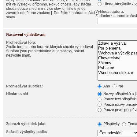
ve výsledku přítomno, a
-
znamená, že slovo nemá
Hledat kterýkoliv z 
být ve výsledku přítomno. Pokud chcete, aby stačila
shoda pouze s jedním z více slov, umístěte je do
Vyhledat autora:
závorek oddělené znakem
|
. Použitím * nahradíte část
Zadáním * nahradíte část
slova
Nastavení vyhledávání
Prohledávat fóra:
Zvolte fórum nebo fóra, ve kterých chcete vyhledávat.
Subfóra jsou prohledávána automaticky, pokud
nezvolíte jinak.
Prohledávat subfóra:
Ano
Ne
Hledat uvnitř:
Názvy příspěvků a je
Pouze text příspěvk
Pouze názvy příspě
Pouze první příspěv
Zobrazit výsledek jako:
Příspěvky
Téma
Seřadit výsledky podle: