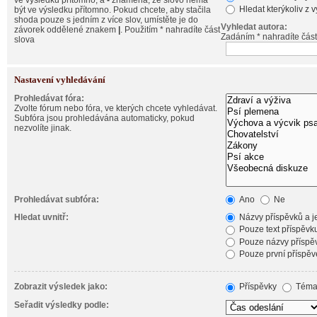
ve výsledku přítomno, a
-
znamená, že slovo nemá
Hledat kterýkoliv z 
být ve výsledku přítomno. Pokud chcete, aby stačila
shoda pouze s jedním z více slov, umístěte je do
Vyhledat autora:
závorek oddělené znakem
|
. Použitím * nahradíte část
Zadáním * nahradíte část
slova
Nastavení vyhledávání
Prohledávat fóra:
Zvolte fórum nebo fóra, ve kterých chcete vyhledávat.
Subfóra jsou prohledávána automaticky, pokud
nezvolíte jinak.
Prohledávat subfóra:
Ano
Ne
Hledat uvnitř:
Názvy příspěvků a je
Pouze text příspěvk
Pouze názvy příspě
Pouze první příspěv
Zobrazit výsledek jako:
Příspěvky
Téma
Seřadit výsledky podle: