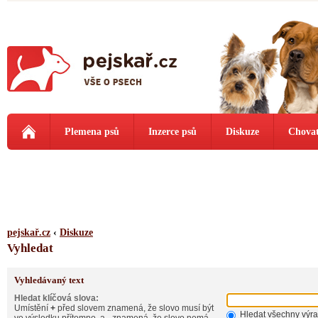
Plemena psů
Inzerce psů
Diskuze
Chovat
pejskař.cz
‹
Diskuze
Vyhledat
Vyhledávaný text
Hledat klíčová slova:
Umístění
+
před slovem znamená, že slovo musí být
Hledat všechny výr