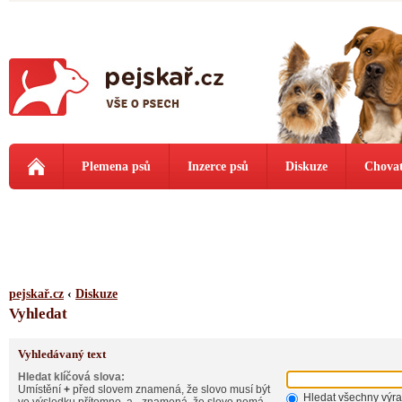
Plemena psů
Inzerce psů
Diskuze
Chovat
pejskař.cz
‹
Diskuze
Vyhledat
Vyhledávaný text
Hledat klíčová slova:
Umístění
+
před slovem znamená, že slovo musí být
Hledat všechny výr