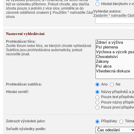
ve výsledku přítomno, a
-
znamená, že slovo nemá
Hledat kterýkoliv z 
být ve výsledku přítomno. Pokud chcete, aby stačila
shoda pouze s jedním z více slov, umístěte je do
Vyhledat autora:
závorek oddělené znakem
|
. Použitím * nahradíte část
Zadáním * nahradíte část
slova
Nastavení vyhledávání
Prohledávat fóra:
Zvolte fórum nebo fóra, ve kterých chcete vyhledávat.
Subfóra jsou prohledávána automaticky, pokud
nezvolíte jinak.
Prohledávat subfóra:
Ano
Ne
Hledat uvnitř:
Názvy příspěvků a je
Pouze text příspěvk
Pouze názvy příspě
Pouze první příspěv
Zobrazit výsledek jako:
Příspěvky
Téma
Seřadit výsledky podle: