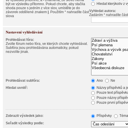
ve výsledku přítomno, a
-
znamená, že slovo nemá
Hledat kterýkoliv z 
být ve výsledku přítomno. Pokud chcete, aby stačila
shoda pouze s jedním z více slov, umístěte je do
Vyhledat autora:
závorek oddělené znakem
|
. Použitím * nahradíte část
Zadáním * nahradíte část
slova
Nastavení vyhledávání
Prohledávat fóra:
Zvolte fórum nebo fóra, ve kterých chcete vyhledávat.
Subfóra jsou prohledávána automaticky, pokud
nezvolíte jinak.
Prohledávat subfóra:
Ano
Ne
Hledat uvnitř:
Názvy příspěvků a je
Pouze text příspěvk
Pouze názvy příspě
Pouze první příspěv
Zobrazit výsledek jako:
Příspěvky
Téma
Seřadit výsledky podle: