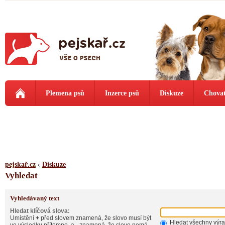
Plemena psů
Inzerce psů
Diskuze
Chovat
pejskař.cz
‹
Diskuze
Vyhledat
Vyhledávaný text
Hledat klíčová slova:
Umístění
+
před slovem znamená, že slovo musí být
Hledat všechny výr