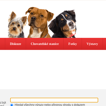
ů
Diskuze
Chovatelské stanice
Fotky
Výstavy
í být
Hledat všechny výrazy nebo přesnou shodu s dotazem