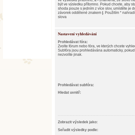
ve výsledku přítomno, a
-
znamená, že slovo n
být ve výsledku přítomno. Pokud chcete, aby st
shoda pouze s jedním z více slov, umístěte je d
závorek oddělené znakem
|
. Použitím * nahradí
slova
Nastavení vyhledávání
Prohledávat fóra:
Zvolte fórum nebo fóra, ve kterých chcete vyhle
Subfóra jsou prohledávána automaticky, pokud
nezvolíte jinak.
Prohledávat subfóra:
Hledat uvnitř:
Zobrazit výsledek jako:
Seřadit výsledky podle: