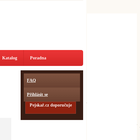
Katalog
Poradna
FAQ
Přihlásit se
Pejskař.cz doporučuje