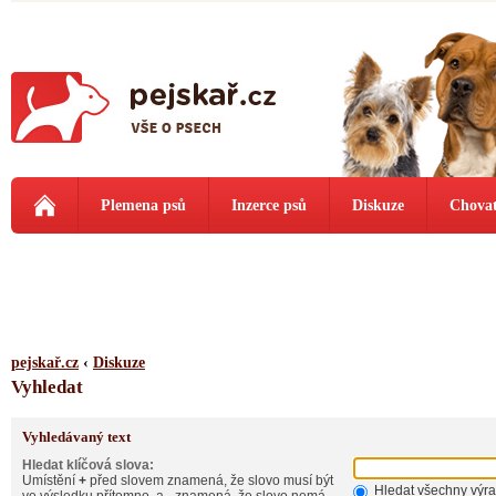
Plemena psů
Inzerce psů
Diskuze
Chovat
pejskař.cz
‹
Diskuze
Vyhledat
Vyhledávaný text
Hledat klíčová slova:
Umístění
+
před slovem znamená, že slovo musí být
Hledat všechny výr