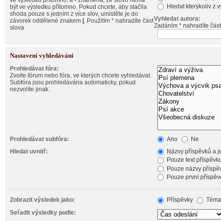
ve výsledku přítomno, a
-
znamená, že slovo nemá
Hledat kterýkoliv z 
být ve výsledku přítomno. Pokud chcete, aby stačila
shoda pouze s jedním z více slov, umístěte je do
Vyhledat autora:
závorek oddělené znakem
|
. Použitím * nahradíte část
Zadáním * nahradíte část
slova
Nastavení vyhledávání
Prohledávat fóra:
Zvolte fórum nebo fóra, ve kterých chcete vyhledávat.
Subfóra jsou prohledávána automaticky, pokud
nezvolíte jinak.
Prohledávat subfóra:
Ano
Ne
Hledat uvnitř:
Názvy příspěvků a je
Pouze text příspěvk
Pouze názvy příspě
Pouze první příspěv
Zobrazit výsledek jako:
Příspěvky
Téma
Seřadit výsledky podle: