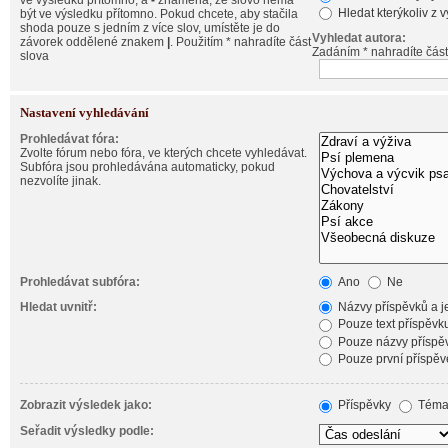
ve výsledku přítomno, a
-
znamená, že slovo nemá
Hledat kterýkoliv z 
být ve výsledku přítomno. Pokud chcete, aby stačila
shoda pouze s jedním z více slov, umístěte je do
Vyhledat autora:
závorek oddělené znakem
|
. Použitím * nahradíte část
Zadáním * nahradíte část
slova
Nastavení vyhledávání
Prohledávat fóra:
Zvolte fórum nebo fóra, ve kterých chcete vyhledávat.
Subfóra jsou prohledávána automaticky, pokud
nezvolíte jinak.
Prohledávat subfóra:
Ano
Ne
Hledat uvnitř:
Názvy příspěvků a je
Pouze text příspěvk
Pouze názvy příspě
Pouze první příspěv
Zobrazit výsledek jako:
Příspěvky
Téma
Seřadit výsledky podle: