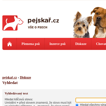
Plemena psů
Inzerce psů
Diskuze
Chovat
pejskař.cz
‹
Diskuze
Vyhledat
Vyhledávaný text
Hledat klíčová slova:
Umístění
+
před slovem znamená, že slovo musí být
Hledat všechny výr