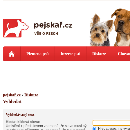
Plemena psů
Inzerce psů
Diskuze
Chovat
pejskař.cz
‹
Diskuze
Vyhledat
Vyhledávaný text
Hledat klíčová slova:
Umístění
+
před slovem znamená, že slovo musí být
Hledat všechny výr