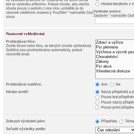
ve výsledku přítomno, a
-
znamená, že slovo nemá
Hledat kterýkoliv z 
být ve výsledku přítomno. Pokud chcete, aby stačila
shoda pouze s jedním z více slov, umístěte je do
Vyhledat autora:
závorek oddělené znakem
|
. Použitím * nahradíte část
Zadáním * nahradíte část
slova
Nastavení vyhledávání
Prohledávat fóra:
Zvolte fórum nebo fóra, ve kterých chcete vyhledávat.
Subfóra jsou prohledávána automaticky, pokud
nezvolíte jinak.
Prohledávat subfóra:
Ano
Ne
Hledat uvnitř:
Názvy příspěvků a je
Pouze text příspěvk
Pouze názvy příspě
Pouze první příspěv
Zobrazit výsledek jako:
Příspěvky
Téma
Seřadit výsledky podle: