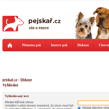
Plemena psů
Inzerce psů
Diskuze
Chovat
pejskař.cz
‹
Diskuze
Vyhledat
Vyhledávaný text
Hledat klíčová slova:
Umístění
+
před slovem znamená, že slovo musí být
Hledat všechny výr