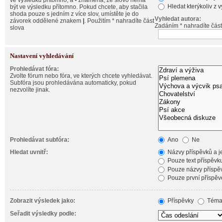
ve výsledku přítomno, a
-
znamená, že slovo nemá
Hledat kterýkoliv z 
být ve výsledku přítomno. Pokud chcete, aby stačila
shoda pouze s jedním z více slov, umístěte je do
Vyhledat autora:
závorek oddělené znakem
|
. Použitím * nahradíte část
Zadáním * nahradíte část
slova
Nastavení vyhledávání
Prohledávat fóra:
Zvolte fórum nebo fóra, ve kterých chcete vyhledávat.
Subfóra jsou prohledávána automaticky, pokud
nezvolíte jinak.
Prohledávat subfóra:
Ano
Ne
Hledat uvnitř:
Názvy příspěvků a je
Pouze text příspěvk
Pouze názvy příspě
Pouze první příspěv
Zobrazit výsledek jako:
Příspěvky
Téma
Seřadit výsledky podle: