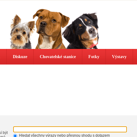
ů
Diskuze
Chovatelské stanice
Fotky
Výstavy
í být
Hledat všechny výrazy nebo přesnou shodu s dotazem