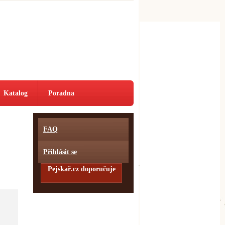
Katalog
Poradna
FAQ
Přihlásit se
Pejskař.cz doporučuje