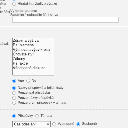
emá
Hledat kterýkoliv z výrazů
ačila
o
Vyhledat autora:
te část
Zadáním * nahradíte část slova
dávat.
Ano
Ne
Názvy příspěvků a jejich texty
Pouze text příspěvku
Pouze názvy příspěvků
Pouze první příspěvek v tématu
Příspěvky
Témata
Vzestupně
Sestupně