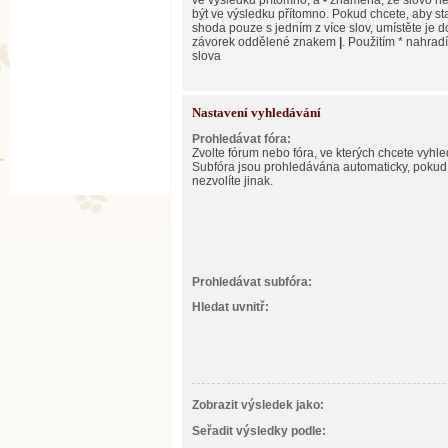
ve výsledku přítomno, a
-
znamená, že slovo n
být ve výsledku přítomno. Pokud chcete, aby st
shoda pouze s jedním z více slov, umístěte je d
závorek oddělené znakem
|
. Použitím * nahradí
slova
Nastavení vyhledávání
Prohledávat fóra:
Zvolte fórum nebo fóra, ve kterých chcete vyhle
Subfóra jsou prohledávána automaticky, pokud
nezvolíte jinak.
Prohledávat subfóra:
Hledat uvnitř:
Zobrazit výsledek jako:
Seřadit výsledky podle: