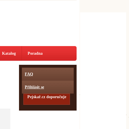
Katalog
Poradna
FAQ
Přihlásit se
Pejskař.cz doporučuje