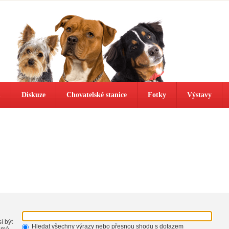
ů
Diskuze
Chovatelské stanice
Fotky
Výstavy
í být
Hledat všechny výrazy nebo přesnou shodu s dotazem