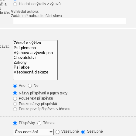
emá
Hledat kterýkoliv z výrazů
ačila
o
Vyhledat autora:
te část
Zadáním * nahradíte část slova
dávat.
Ano
Ne
Názvy příspěvků a jejich texty
Pouze text příspěvku
Pouze názvy příspěvků
Pouze první příspěvek v tématu
Příspěvky
Témata
Vzestupně
Sestupně