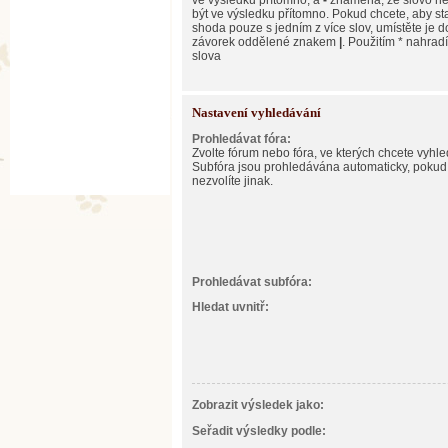
ve výsledku přítomno, a
-
znamená, že slovo n
být ve výsledku přítomno. Pokud chcete, aby st
shoda pouze s jedním z více slov, umístěte je d
závorek oddělené znakem
|
. Použitím * nahradí
slova
Nastavení vyhledávání
Prohledávat fóra:
Zvolte fórum nebo fóra, ve kterých chcete vyhle
Subfóra jsou prohledávána automaticky, pokud
nezvolíte jinak.
Prohledávat subfóra:
Hledat uvnitř:
Zobrazit výsledek jako:
Seřadit výsledky podle: