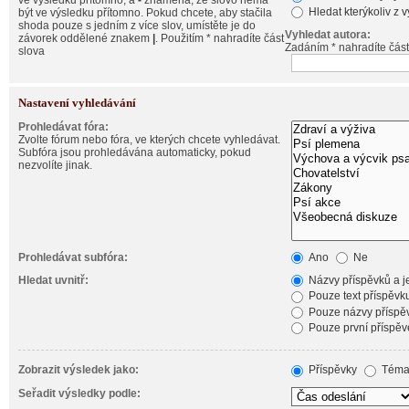
ve výsledku přítomno, a
-
znamená, že slovo nemá
Hledat kterýkoliv z 
být ve výsledku přítomno. Pokud chcete, aby stačila
shoda pouze s jedním z více slov, umístěte je do
Vyhledat autora:
závorek oddělené znakem
|
. Použitím * nahradíte část
Zadáním * nahradíte část
slova
Nastavení vyhledávání
Prohledávat fóra:
Zvolte fórum nebo fóra, ve kterých chcete vyhledávat.
Subfóra jsou prohledávána automaticky, pokud
nezvolíte jinak.
Prohledávat subfóra:
Ano
Ne
Hledat uvnitř:
Názvy příspěvků a je
Pouze text příspěvk
Pouze názvy příspě
Pouze první příspěv
Zobrazit výsledek jako:
Příspěvky
Téma
Seřadit výsledky podle: