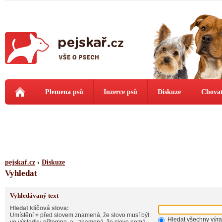
Plemena psů
Inzerce psů
Diskuze
Chovat
pejskař.cz
‹
Diskuze
Vyhledat
Vyhledávaný text
Hledat klíčová slova:
Umístění
+
před slovem znamená, že slovo musí být
Hledat všechny výr