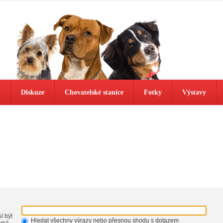
ů
Diskuze
Chovatelské stanice
Fotky
Výstavy
í být
Hledat všechny výrazy nebo přesnou shodu s dotazem