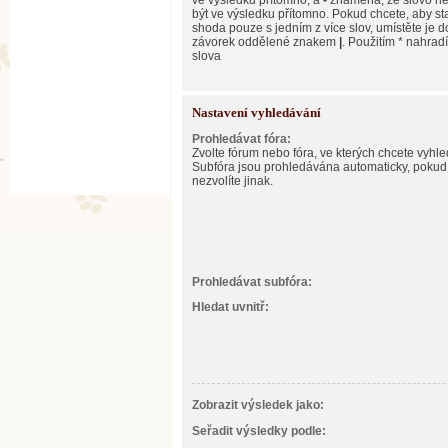
ve výsledku přítomno, a
-
znamená, že slovo n
být ve výsledku přítomno. Pokud chcete, aby st
shoda pouze s jedním z více slov, umístěte je d
závorek oddělené znakem
|
. Použitím * nahradí
slova
Nastavení vyhledávání
Prohledávat fóra:
Zvolte fórum nebo fóra, ve kterých chcete vyhle
Subfóra jsou prohledávána automaticky, pokud
nezvolíte jinak.
Prohledávat subfóra:
Hledat uvnitř:
Zobrazit výsledek jako:
Seřadit výsledky podle: