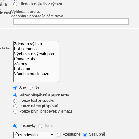
emá
Hledat kterýkoliv z výrazů
ačila
o
Vyhledat autora:
te část
Zadáním * nahradíte část slova
dávat.
Ano
Ne
Názvy příspěvků a jejich texty
Pouze text příspěvku
Pouze názvy příspěvků
Pouze první příspěvek v tématu
Příspěvky
Témata
Vzestupně
Sestupně