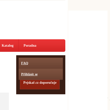
Katalog
Poradna
FAQ
Přihlásit se
Pejskař.cz doporučuje