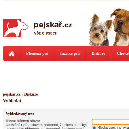
Plemena psů
Inzerce psů
Diskuze
Chovat
pejskař.cz
‹
Diskuze
Vyhledat
Vyhledávaný text
Hledat klíčová slova:
Umístění
+
před slovem znamená, že slovo musí být
Hledat všechny výr