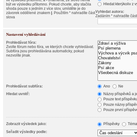
ve výsledku přítomno, a
-
znamená, že slovo nemá
Hledat kterýkoliv z 
být ve výsledku přítomno. Pokud chcete, aby stačila
shoda pouze s jedním z více slov, umístěte je do
Vyhledat autora:
závorek oddělené znakem
|
. Použitím * nahradíte část
Zadáním * nahradíte část
slova
Nastavení vyhledávání
Prohledávat fóra:
Zvolte fórum nebo fóra, ve kterých chcete vyhledávat.
Subfóra jsou prohledávána automaticky, pokud
nezvolíte jinak.
Prohledávat subfóra:
Ano
Ne
Hledat uvnitř:
Názvy příspěvků a je
Pouze text příspěvk
Pouze názvy příspě
Pouze první příspěv
Zobrazit výsledek jako:
Příspěvky
Téma
Seřadit výsledky podle: