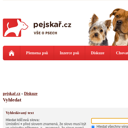
Plemena psů
Inzerce psů
Diskuze
Chovat
pejskař.cz
‹
Diskuze
Vyhledat
Vyhledávaný text
Hledat klíčová slova:
Umístění
+
před slovem znamená, že slovo musí být
Hledat všechny výr