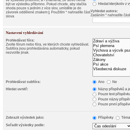
ve výsledku přítomno, a
-
znamená, že slovo nemá
Hledat kterýkoliv z 
být ve výsledku přítomno. Pokud chcete, aby stačila
shoda pouze s jedním z více slov, umístěte je do
Vyhledat autora:
závorek oddělené znakem
|
. Použitím * nahradíte část
Zadáním * nahradíte část
slova
Nastavení vyhledávání
Prohledávat fóra:
Zvolte fórum nebo fóra, ve kterých chcete vyhledávat.
Subfóra jsou prohledávána automaticky, pokud
nezvolíte jinak.
Prohledávat subfóra:
Ano
Ne
Hledat uvnitř:
Názvy příspěvků a je
Pouze text příspěvk
Pouze názvy příspě
Pouze první příspěv
Zobrazit výsledek jako:
Příspěvky
Téma
Seřadit výsledky podle: