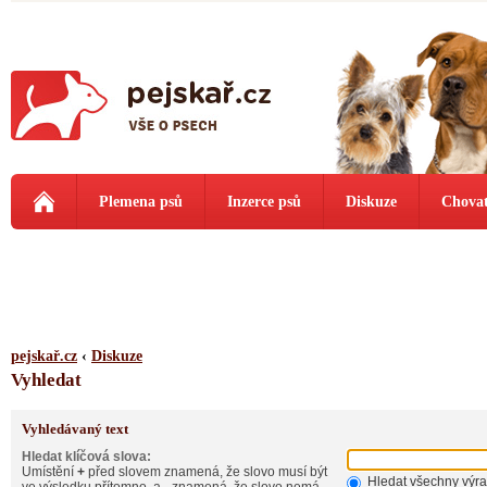
Plemena psů
Inzerce psů
Diskuze
Chovat
pejskař.cz
‹
Diskuze
Vyhledat
Vyhledávaný text
Hledat klíčová slova:
Umístění
+
před slovem znamená, že slovo musí být
Hledat všechny výr