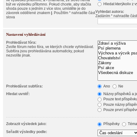
ve výsledku přítomno, a
-
znamená, že slovo nemá
Hledat kterýkoliv z 
být ve výsledku přítomno. Pokud chcete, aby stačila
shoda pouze s jedním z více slov, umístěte je do
Vyhledat autora:
závorek oddělené znakem
|
. Použitím * nahradíte část
Zadáním * nahradíte část
slova
Nastavení vyhledávání
Prohledávat fóra:
Zvolte fórum nebo fóra, ve kterých chcete vyhledávat.
Subfóra jsou prohledávána automaticky, pokud
nezvolíte jinak.
Prohledávat subfóra:
Ano
Ne
Hledat uvnitř:
Názvy příspěvků a je
Pouze text příspěvk
Pouze názvy příspě
Pouze první příspěv
Zobrazit výsledek jako:
Příspěvky
Téma
Seřadit výsledky podle: