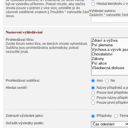
ve výsledku přítomno, a
-
znamená, že slovo nemá
Hledat kterýkoliv z 
být ve výsledku přítomno. Pokud chcete, aby stačila
shoda pouze s jedním z více slov, umístěte je do
Vyhledat autora:
závorek oddělené znakem
|
. Použitím * nahradíte část
Zadáním * nahradíte část
slova
Nastavení vyhledávání
Prohledávat fóra:
Zvolte fórum nebo fóra, ve kterých chcete vyhledávat.
Subfóra jsou prohledávána automaticky, pokud
nezvolíte jinak.
Prohledávat subfóra:
Ano
Ne
Hledat uvnitř:
Názvy příspěvků a je
Pouze text příspěvk
Pouze názvy příspě
Pouze první příspěv
Zobrazit výsledek jako:
Příspěvky
Téma
Seřadit výsledky podle: