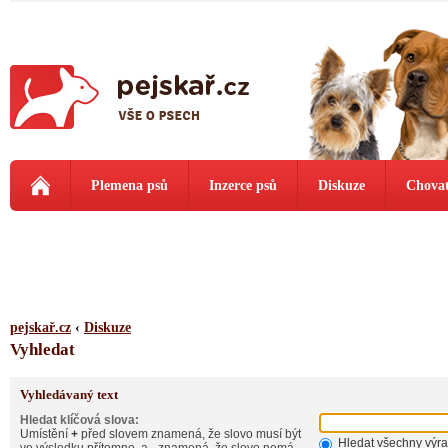
Plemena psů
Inzerce psů
Diskuze
Chovat
pejskař.cz
‹
Diskuze
Vyhledat
Vyhledávaný text
Hledat klíčová slova:
Umístění
+
před slovem znamená, že slovo musí být
Hledat všechny výr