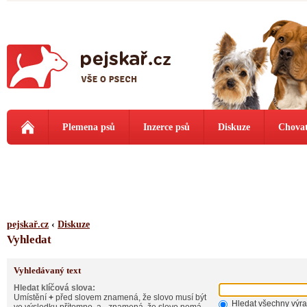
Plemena psů
Inzerce psů
Diskuze
Chovat
pejskař.cz
‹
Diskuze
Vyhledat
Vyhledávaný text
Hledat klíčová slova:
Umístění
+
před slovem znamená, že slovo musí být
Hledat všechny výr