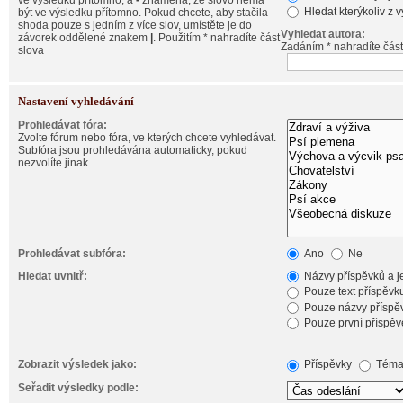
ve výsledku přítomno, a
-
znamená, že slovo nemá
Hledat kterýkoliv z 
být ve výsledku přítomno. Pokud chcete, aby stačila
shoda pouze s jedním z více slov, umístěte je do
Vyhledat autora:
závorek oddělené znakem
|
. Použitím * nahradíte část
Zadáním * nahradíte část
slova
Nastavení vyhledávání
Prohledávat fóra:
Zvolte fórum nebo fóra, ve kterých chcete vyhledávat.
Subfóra jsou prohledávána automaticky, pokud
nezvolíte jinak.
Prohledávat subfóra:
Ano
Ne
Hledat uvnitř:
Názvy příspěvků a je
Pouze text příspěvk
Pouze názvy příspě
Pouze první příspěv
Zobrazit výsledek jako:
Příspěvky
Téma
Seřadit výsledky podle: