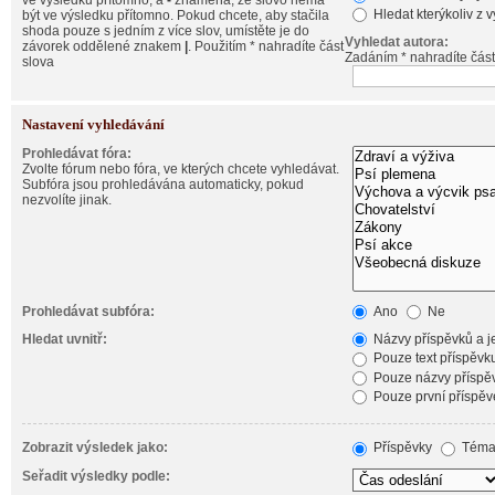
ve výsledku přítomno, a
-
znamená, že slovo nemá
Hledat kterýkoliv z 
být ve výsledku přítomno. Pokud chcete, aby stačila
shoda pouze s jedním z více slov, umístěte je do
Vyhledat autora:
závorek oddělené znakem
|
. Použitím * nahradíte část
Zadáním * nahradíte část
slova
Nastavení vyhledávání
Prohledávat fóra:
Zvolte fórum nebo fóra, ve kterých chcete vyhledávat.
Subfóra jsou prohledávána automaticky, pokud
nezvolíte jinak.
Prohledávat subfóra:
Ano
Ne
Hledat uvnitř:
Názvy příspěvků a je
Pouze text příspěvk
Pouze názvy příspě
Pouze první příspěv
Zobrazit výsledek jako:
Příspěvky
Téma
Seřadit výsledky podle: