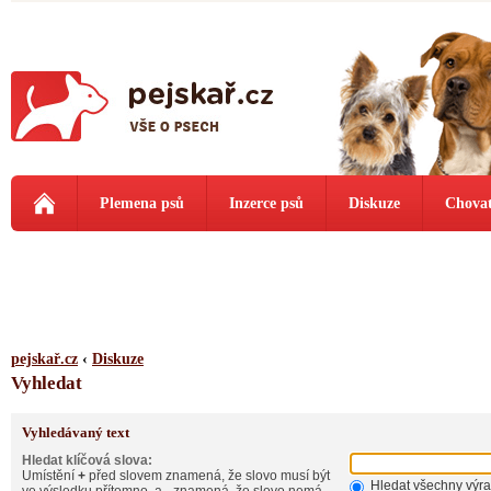
Plemena psů
Inzerce psů
Diskuze
Chovat
pejskař.cz
‹
Diskuze
Vyhledat
Vyhledávaný text
Hledat klíčová slova:
Umístění
+
před slovem znamená, že slovo musí být
Hledat všechny výr