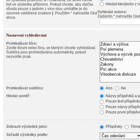
ve výsledku přítomno, a
-
znamená, že slovo nemá
Hledat kterýkoliv z 
být ve výsledku přítomno. Pokud chcete, aby stačila
shoda pouze s jedním z více slov, umístěte je do
Vyhledat autora:
závorek oddělené znakem
|
. Použitím * nahradíte část
Zadáním * nahradíte část
slova
Nastavení vyhledávání
Prohledávat fóra:
Zvolte fórum nebo fóra, ve kterých chcete vyhledávat.
Subfóra jsou prohledávána automaticky, pokud
nezvolíte jinak.
Prohledávat subfóra:
Ano
Ne
Hledat uvnitř:
Názvy příspěvků a je
Pouze text příspěvk
Pouze názvy příspě
Pouze první příspěv
Zobrazit výsledek jako:
Příspěvky
Téma
Seřadit výsledky podle: