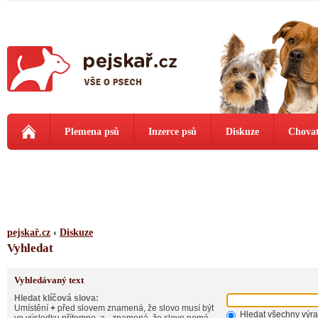
Plemena psů
Inzerce psů
Diskuze
Chovat
pejskař.cz
‹
Diskuze
Vyhledat
Vyhledávaný text
Hledat klíčová slova:
Umístění
+
před slovem znamená, že slovo musí být
Hledat všechny výr