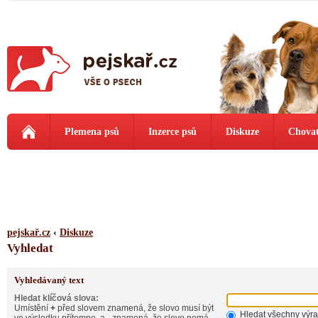
Plemena psů
Inzerce psů
Diskuze
Chovat
pejskař.cz
‹
Diskuze
Vyhledat
Vyhledávaný text
Hledat klíčová slova:
Umístění
+
před slovem znamená, že slovo musí být
Hledat všechny výr