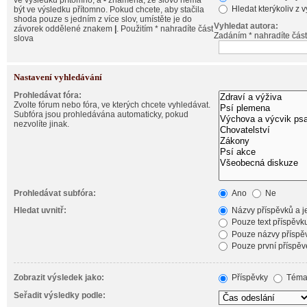
ve výsledku přítomno, a
-
znamená, že slovo nemá
Hledat kterýkoliv z 
být ve výsledku přítomno. Pokud chcete, aby stačila
shoda pouze s jedním z více slov, umístěte je do
Vyhledat autora:
závorek oddělené znakem
|
. Použitím * nahradíte část
Zadáním * nahradíte část
slova
Nastavení vyhledávání
Prohledávat fóra:
Zvolte fórum nebo fóra, ve kterých chcete vyhledávat.
Subfóra jsou prohledávána automaticky, pokud
nezvolíte jinak.
Prohledávat subfóra:
Ano
Ne
Hledat uvnitř:
Názvy příspěvků a je
Pouze text příspěvk
Pouze názvy příspě
Pouze první příspěv
Zobrazit výsledek jako:
Příspěvky
Téma
Seřadit výsledky podle: