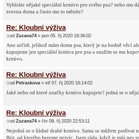
Vybíráte nějaké speciální krmivo pro svého psa? nebo mu dá
zrovna doma a často mu to měníte?
Re: Kloubní výživa
od
Zuzana74
» pon 05. říj 2020 18:36:02
Ano určitě, jelikož mám doma psa, který je na hodně věcí al
kupujeme jen speciální krmiva pro psa a snažím se mu kupov
krmivo.
Re: Kloubní výživa
od
Petraskova
» stř 07. říj 2020 16:14:02
Jaké nebo od které značky krmivo kupujete? jedná se o něj
Re: Kloubní výživa
od
Zuzana74
» čtv 08. říj 2020 22:53:11
Nejedná se o žádné drahé krmivo. Sama se můžete podívat 
Brit, od kterého bereme nejvíc. Jsem ráda, když je můj pes 