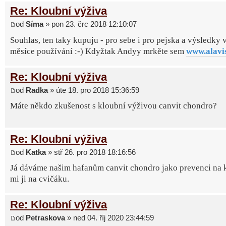
Re: Kloubní výživa
od
Síma
» pon 23. črc 2018 12:10:07
Souhlas, ten taky kupuju - pro sebe i pro pejska a výsledky 
měsíce používání :-) Kdyžtak Andyy mrkěte sem
www.alavi
Re: Kloubní výživa
od
Radka
» úte 18. pro 2018 15:36:59
Máte někdo zkušenost s kloubní výživou canvit chondro?
Re: Kloubní výživa
od
Katka
» stř 26. pro 2018 18:16:56
Já dáváme našim hafanům canvit chondro jako prevenci na k
mi ji na cvičáku.
Re: Kloubní výživa
od
Petraskova
» ned 04. říj 2020 23:44:59