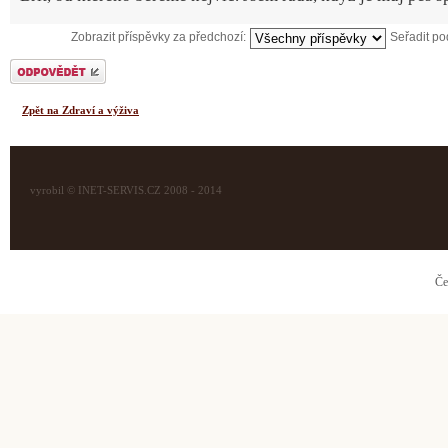
Zobrazit příspěvky za předchozí:
Seřadit p
Odeslat odpověď
Zpět na Zdraví a výživa
vyrobil © INET-SERVIS.CZ 2008 - 2014
Če