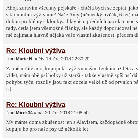
Ahoj, zdravím všechny pejskaře - chtěla bych se zeptat, jak
s kloubními výživami? Naše Amy (německý ovčák, 6 let) má 
dobou problémy s klouby... hlavně u předních pacek a moc s
rady, četla jsem všemožné články, ale každý doporučoval ně
mě zajímala hlavně nějaká vaše vlastní zkušenost, předem d
Re: Kloubní výživa
od
Marie N.
» čtv 19. črc 2018 22:30:20
Za mě určitě ano, kupuju kl. výživu našim fenkám už léta a 
vidět, mám obě psí holky už starší - takže vlastně spíš psí d
pohybu týče, rozdíly jsou fakt docela velké už od prvních p
:-)
Re: Kloubní výživa
od
Mirek34
» pát 20. črc 2018 21:08:50
My máme doma zkušenost jen s Alavisem, každopádně obro
kupuju ho pro naše psy už několik let