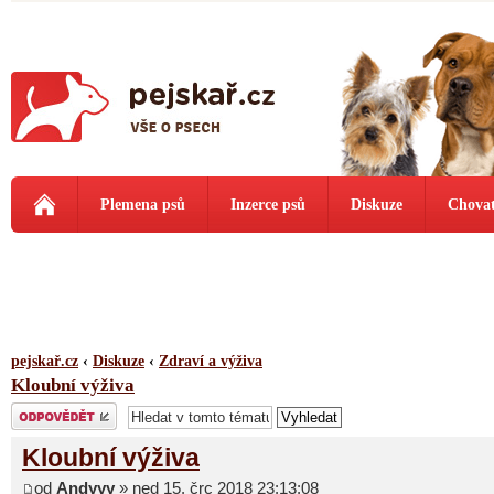
Plemena psů
Inzerce psů
Diskuze
Chovat
pejskař.cz
‹
Diskuze
‹
Zdraví a výživa
Kloubní výživa
Odeslat odpověď
Kloubní výživa
od
Andyyy
» ned 15. črc 2018 23:13:08