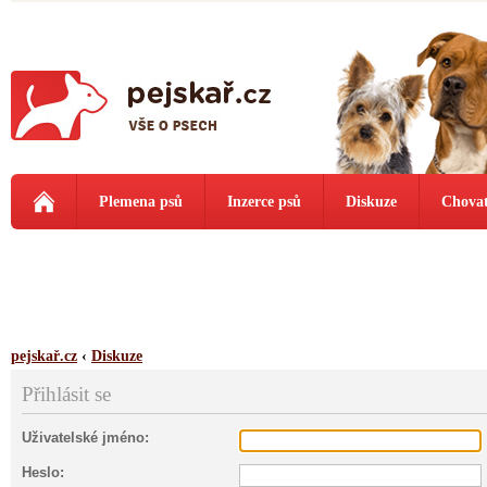
Plemena psů
Inzerce psů
Diskuze
Chovat
pejskař.cz
‹
Diskuze
Přihlásit se
Uživatelské jméno:
Heslo: