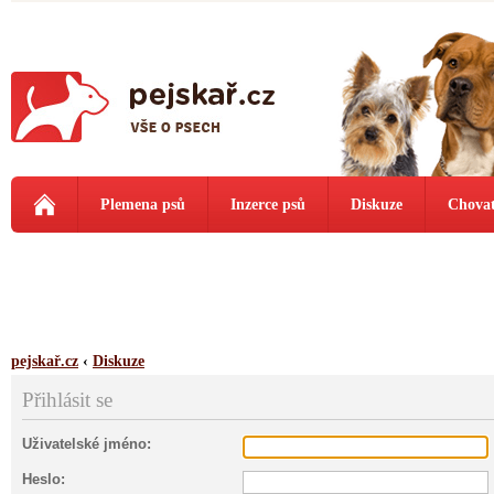
Plemena psů
Inzerce psů
Diskuze
Chovat
pejskař.cz
‹
Diskuze
Přihlásit se
Uživatelské jméno:
Heslo: